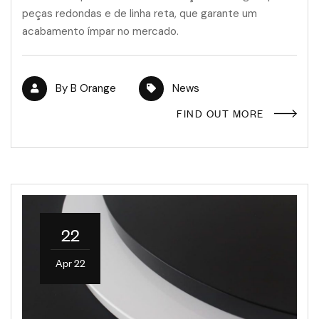
peças redondas e de linha reta, que garante um
acabamento ímpar no mercado.
By
B Orange
News
FIND OUT MORE
22
Apr 22