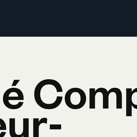
fié Com
eur-