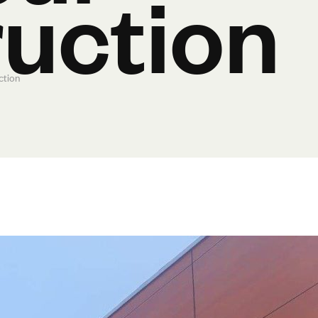
uction
ction