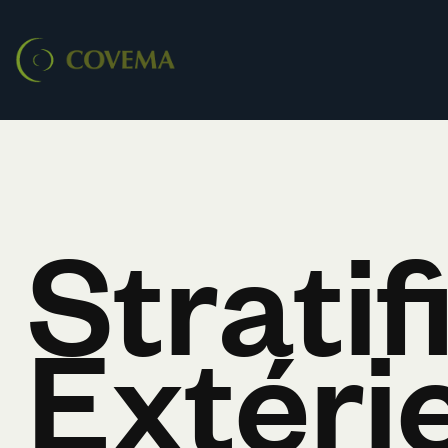
Strati
Extéri