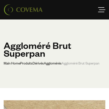
Aggloméré Brut
Superpan
Main Home
Produits
Dérivés
Agglomérés
Aggloméré Brut Superpan