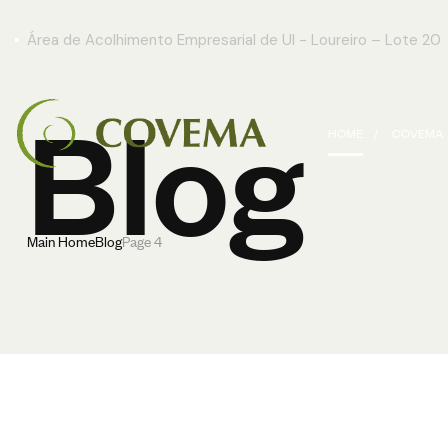
Área de Acolhimento Empresarial de Ul - Loureiro – Lote 20
Blog
HOME
COVEMA
Main Home
Blog
Page 4