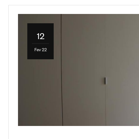
12
Fev 22