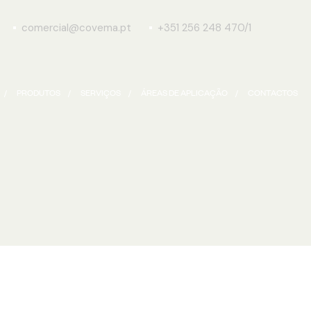
comercial@covema.pt
+351 256 248 470/1
PRODUTOS
SERVIÇOS
ÁREAS DE APLICAÇÃO
CONTACTOS