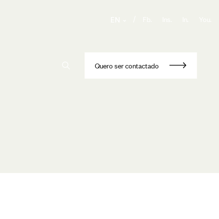
Fb.
Ins.
In.
You.
/
EN
Q
u
e
r
o
s
e
r
c
o
n
t
a
c
t
a
d
o