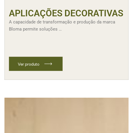
APLICAÇÕES DECORATIVAS
A capacidade de transformação e produção da marca
Bloma permite soluções …
V
e
r
p
r
o
d
u
t
o