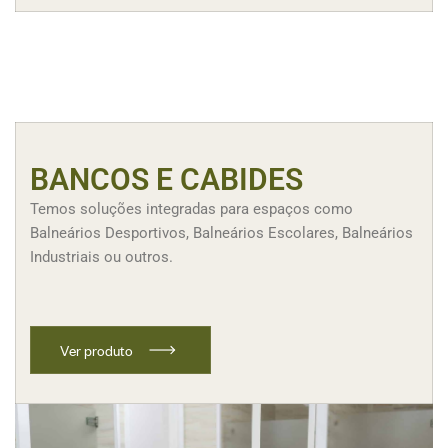
BANCOS E CABIDES
Temos soluções integradas para espaços como
Balneários Desportivos, Balneários Escolares, Balneários
Industriais ou outros.
V
e
r
p
r
o
d
u
t
o