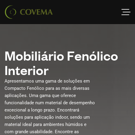
M
o
b
i
l
i
á
r
i
o
F
e
n
ó
l
i
c
o
I
n
t
e
r
i
o
r
Apresentamos uma gama de soluções em
Compacto Fenólico para as mais diversas
aplicações. Uma gama que oferece
funcionalidade num material de desempenho
excecional a longo prazo. Encontrará
soluções para aplicação indoor, sendo um
material ideal para ambientes húmidos e
com grande usabilidade. Encontre as