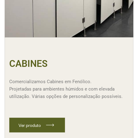
CABINES
Comercializamos Cabines em Fenólico.
Projetadas para ambientes húmidos e com elevada
utilização. Várias opções de personalização possíveis.
V
e
r
p
r
o
d
u
t
o