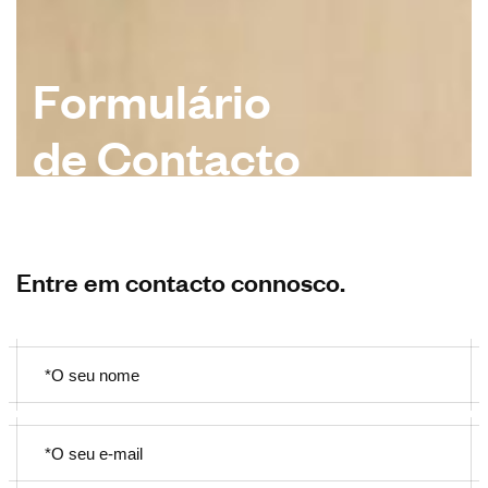
F
o
r
m
u
l
á
r
i
o
d
e
C
o
n
t
a
c
t
o
Entre em contacto connosco.