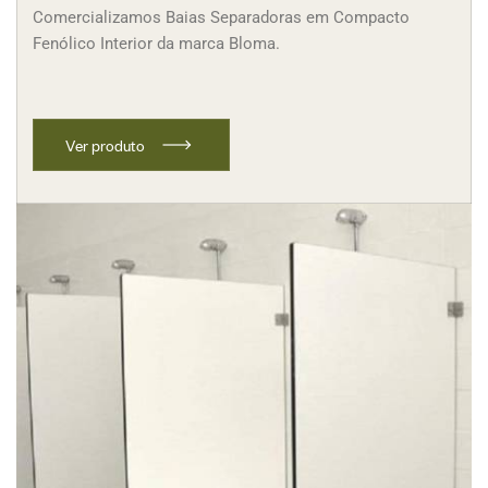
Comercializamos Baias Separadoras em Compacto
Fenólico Interior da marca Bloma.
V
e
r
p
r
o
d
u
t
o