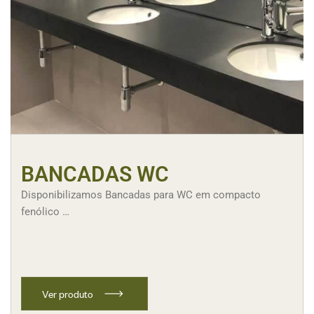
BANCADAS WC
Disponibilizamos Bancadas para WC em compacto
fenólico …
V
e
r
p
r
o
d
u
t
o