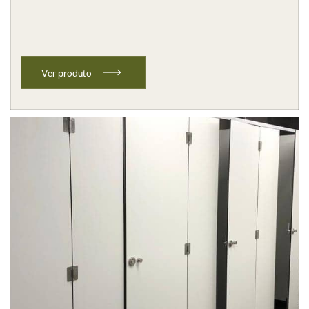
V
e
r
p
r
o
d
u
t
o