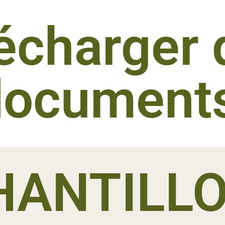
écharger 
document
HANTILL