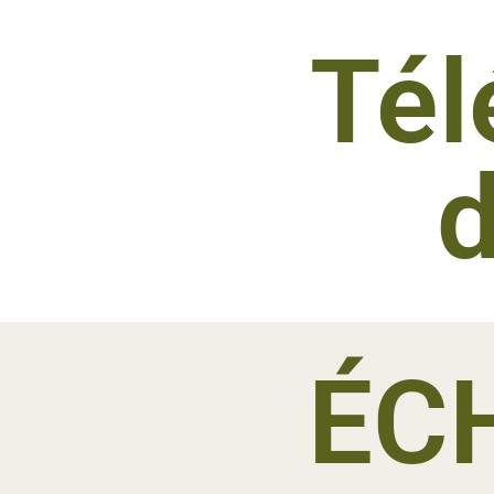
Tél
ÉC