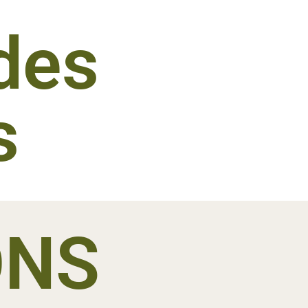
des
s
ONS