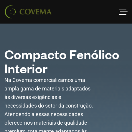
C
o
m
p
a
c
t
o
F
e
n
ó
l
i
c
o
I
n
t
e
r
i
o
r
Na Covema comercializamos uma
ampla gama de materiais adaptados
às diversas exigências e
necessidades do setor da construção.
Atendendo a essas necessidades
oferecemos materiais de qualidade
premium, totalmente adaptados às