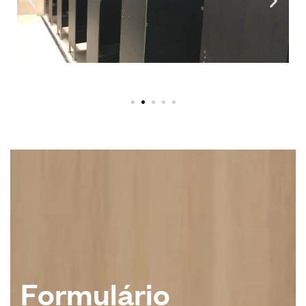
F
o
r
m
u
l
á
r
i
o