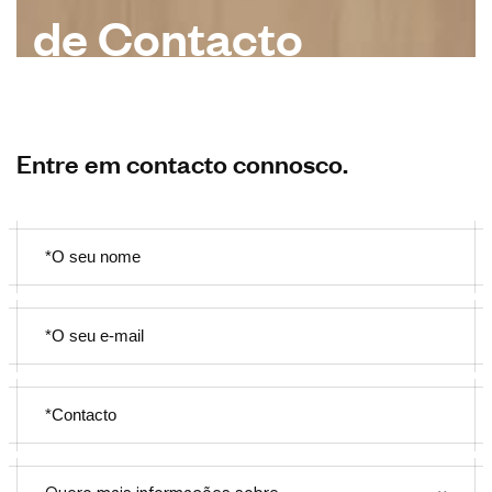
d
e
C
o
n
t
a
c
t
o
Entre em contacto connosco.