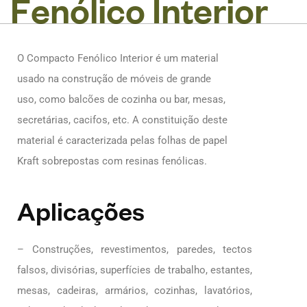
F
e
n
ó
l
i
c
o
I
n
t
e
r
i
o
r
O Compacto Fenólico Interior é um material
usado na construção de móveis de grande
uso, como balcões de cozinha ou bar, mesas,
secretárias, cacifos, etc. A constituição deste
material é caracterizada pelas folhas de papel
Kraft sobrepostas com resinas fenólicas.
Aplicações
– Construções, revestimentos, paredes, tectos
falsos, divisórias, superfícies de trabalho, estantes,
mesas, cadeiras, armários, cozinhas, lavatórios,