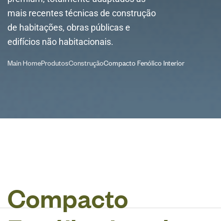
mais recentes técnicas de construção
de habitações, obras públicas e
edifícios não habitacionais.
Main Home
Produtos
Construção
Compacto Fenólico Interior
C
o
m
p
a
c
t
o