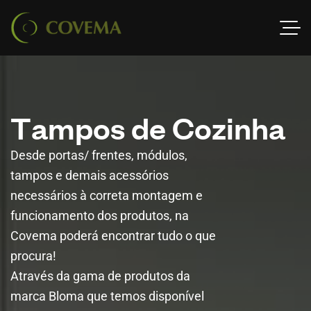
T
a
m
p
o
s
d
e
C
o
z
i
n
h
a
Desde portas/ frentes, módulos,
tampos e demais acessórios
necessários à correta montagem e
funcionamento dos produtos, na
Covema poderá encontrar tudo o que
procura!
Através da gama de produtos da
marca Bloma que temos disponível