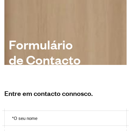
F
o
r
m
u
l
á
r
i
o
d
e
C
o
n
t
a
c
t
o
Entre em contacto connosco.