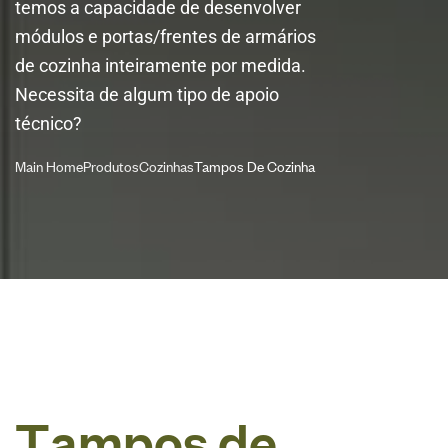
temos a capacidade de desenvolver
módulos e portas/frentes de armários
de cozinha inteiramente por medida.
Necessita de algum tipo de apoio
técnico?
Main Home
Produtos
Cozinhas
Tampos De Cozinha
T
a
m
p
o
s
d
e