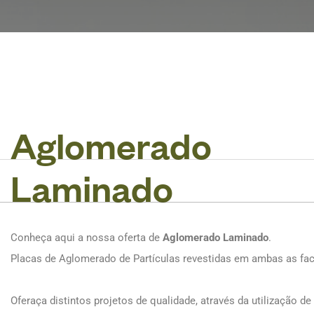
A
g
l
o
m
e
r
a
d
o
L
a
m
i
n
a
d
o
Conheça aqui a nossa oferta de
Aglomerado Laminado
.
Placas de Aglomerado de Partículas revestidas em ambas as fa
Oferaça distintos projetos de qualidade, através da utilização de