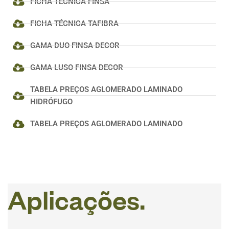
FICHA TÉCNICA FINSA
FICHA TÉCNICA TAFIBRA
GAMA DUO FINSA DECOR
GAMA LUSO FINSA DECOR
TABELA PREÇOS AGLOMERADO LAMINADO
HIDRÓFUGO
TABELA PREÇOS AGLOMERADO LAMINADO
A
p
l
i
c
a
ç
õ
e
s
.