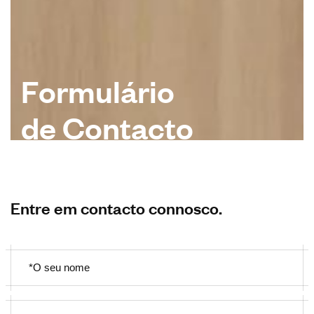
F
o
r
m
u
l
á
r
i
o
d
e
C
o
n
t
a
c
t
o
Entre em contacto connosco.