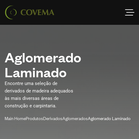
A
g
l
o
m
e
r
a
d
o
L
a
m
i
n
a
d
o
Encontre uma seleção de
derivados de madeira adequados
às mais diversas áreas de
construção e carpintaria.
Main Home
Produtos
Derivados
Aglomerados
Aglomerado Laminado