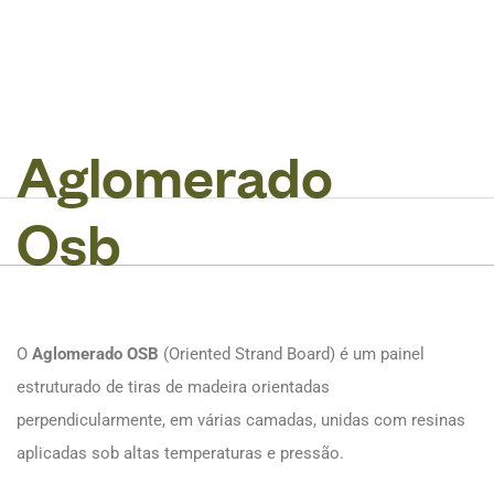
A
g
l
o
m
e
r
a
d
o
O
s
b
O
Aglomerado OSB
(Oriented Strand Board) é um painel
estruturado de tiras de madeira orientadas
perpendicularmente, em várias camadas, unidas com resinas
aplicadas sob altas temperaturas e pressão.