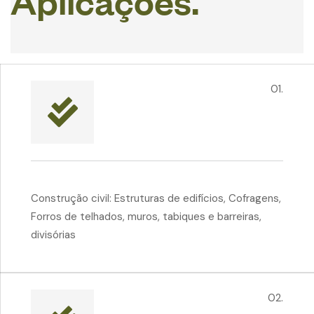
A
p
l
i
c
a
ç
õ
e
s
.
01.
Construção civil: Estruturas de edifícios, Cofragens,
Forros de telhados, muros, tabiques e barreiras,
divisórias
02.