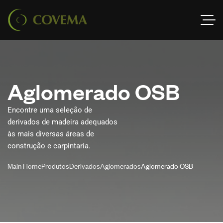
A
g
l
o
m
e
r
a
d
o
O
S
B
Encontre uma seleção de
derivados de madeira adequados
às mais diversas áreas de
construção e carpintaria.
Main Home
Produtos
Derivados
Aglomerados
Aglomerado OSB