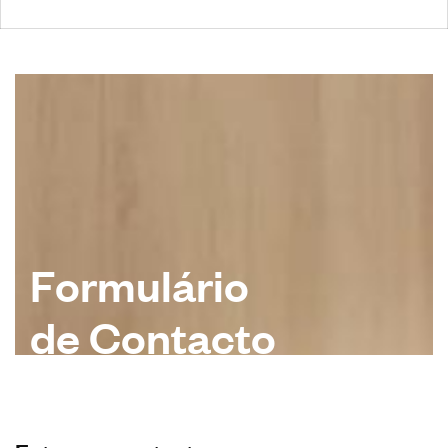
F
o
r
m
u
l
á
r
i
o
d
e
C
o
n
t
a
c
t
o