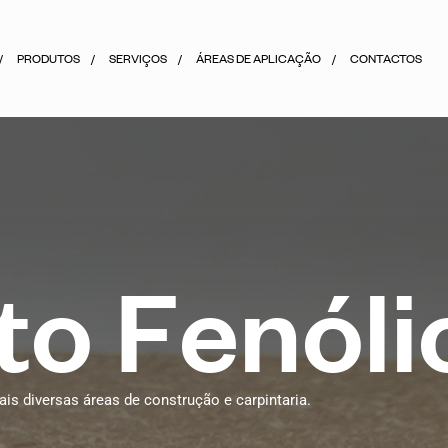
PRODUTOS
SERVIÇOS
ÁREAS DE APLICAÇÃO
CONTACTOS
t
o
F
e
n
ó
l
i
s diversas áreas de construção e carpintaria.