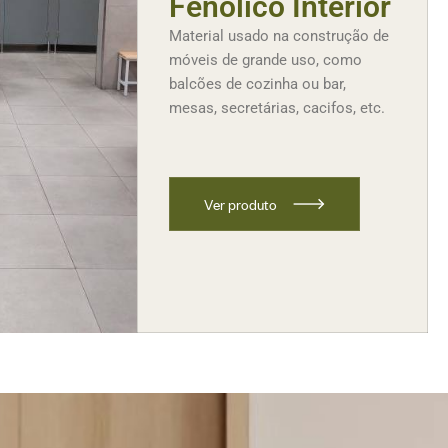
Fenólico Interior
Material usado na construção de
móveis de grande uso, como
balcões de cozinha ou bar,
mesas, secretárias, cacifos, etc.
V
e
r
p
r
o
d
u
t
o