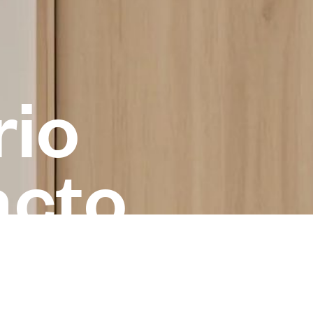
r
i
o
a
c
t
o