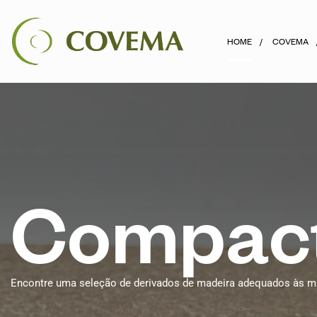
HOME
COVEMA
C
o
m
p
a
c
Encontre uma seleção de derivados de madeira adequados às mai