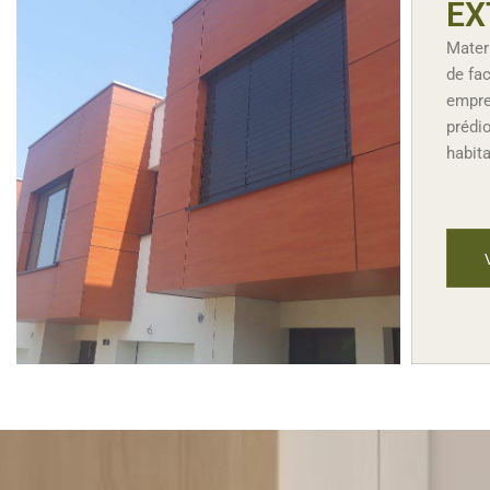
EX
Mater
de fa
empre
prédio
habit