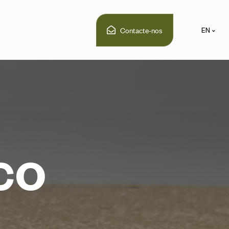
Contacte-nos
EN
c
o