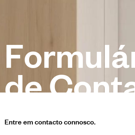
F
o
r
m
u
l
á
d
e
C
o
n
t
Entre em contacto connosco.