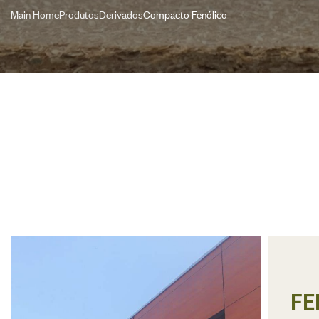
Main Home
Produtos
Derivados
Compacto Fenólico
FE