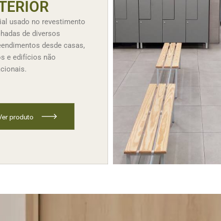
TERIOR
ial usado no revestimento
chadas de diversos
endimentos desde casas,
s e edifícios não
acionais.
V
e
r
p
r
o
d
u
t
o