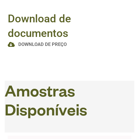
Download de
documentos
DOWNLOAD DE PREÇO
A
m
o
s
t
r
a
s
D
i
s
p
o
n
í
v
e
i
s