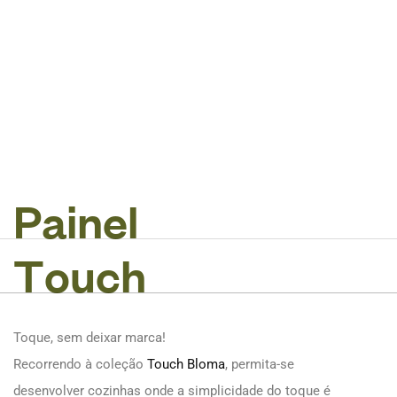
P
a
i
n
e
l
T
o
u
c
h
Toque, sem deixar marca!
Recorrendo à coleção
Touch Bloma
, permita-se
desenvolver cozinhas onde a simplicidade do toque é