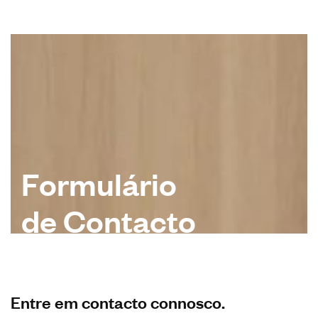
F
o
r
m
u
l
á
r
i
o
d
e
C
o
n
t
a
c
t
o
Entre em contacto connosco.