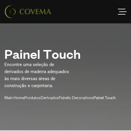
P
a
i
n
e
l
T
o
u
c
h
Encontre uma seleção de
derivados de madeira adequados
às mais diversas áreas de
construção e carpintaria.
Main Home
Produtos
Derivados
Painéis Decorativos
Painel Touch