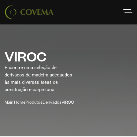
V
I
R
O
C
Encontre uma seleção de
derivados de madeira adequados
às mais diversas áreas de
construção e carpintaria.
Main Home
Produtos
Derivados
VIROC