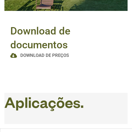
Download de
documentos
DOWNLOAD DE PREÇOS
A
p
l
i
c
a
ç
õ
e
s
.