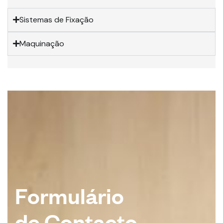
Sistemas de Fixação
Maquinação
F
o
r
m
u
l
á
r
i
o
d
e
C
o
n
t
a
c
t
o