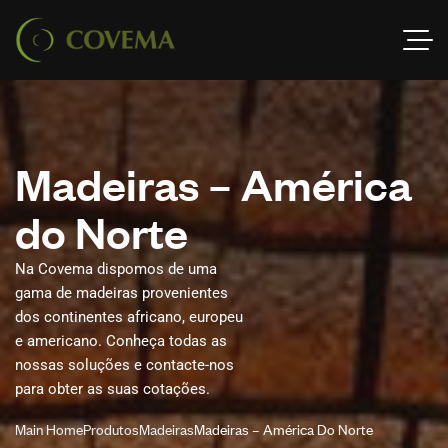
M
a
d
e
i
r
a
s
–
A
m
é
r
i
c
a
d
o
N
o
r
t
e
Na Covema dispomos de uma
gama de madeiras provenientes
dos continentes africano, europeu
e americano. Conheça todas as
nossas soluções e contacte-nos
para obter as suas cotações.
Main Home
Produtos
Madeiras
Madeiras – América Do Norte