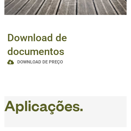
Download de
documentos
DOWNLOAD DE PREÇO
A
p
l
i
c
a
ç
õ
e
s
.