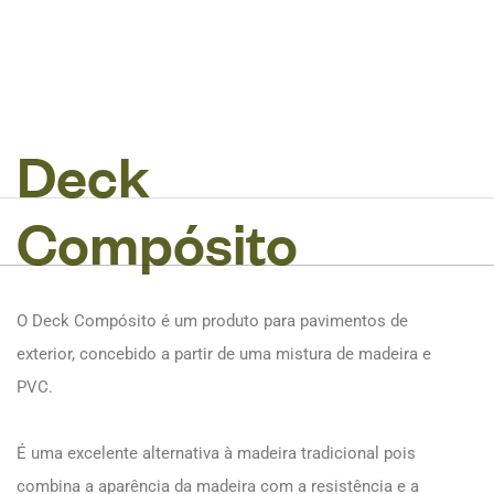
D
e
c
k
C
o
m
p
ó
s
i
t
o
O Deck Compósito é um produto para pavimentos de
exterior, concebido a partir de uma mistura de madeira e
PVC.
É uma excelente alternativa à madeira tradicional pois
combina a aparência da madeira com a resistência e a