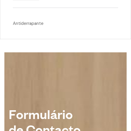
Antiderrapante
F
o
r
m
u
l
á
r
i
o
d
e
C
o
n
t
a
c
t
o