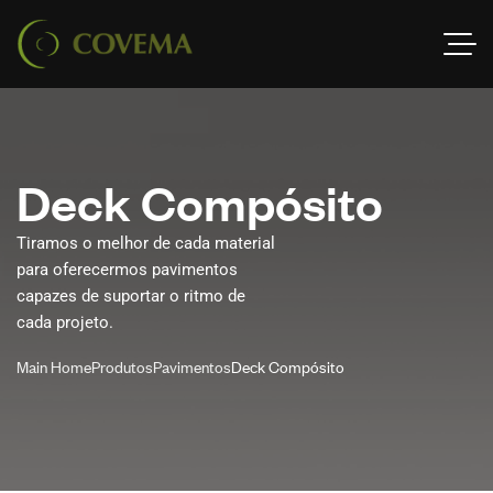
D
e
c
k
C
o
m
p
ó
s
i
t
o
Tiramos o melhor de cada material
para oferecermos pavimentos
capazes de suportar o ritmo de
cada projeto.
Main Home
Produtos
Pavimentos
Deck Compósito