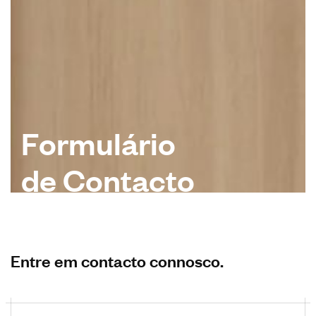
F
o
r
m
u
l
á
r
i
o
d
e
C
o
n
t
a
c
t
o
Entre em contacto connosco.