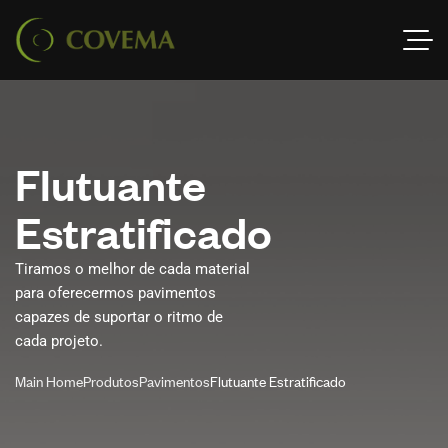
F
l
u
t
u
a
n
t
e
E
s
t
r
a
t
i
f
i
c
a
d
o
Tiramos o melhor de cada material
para oferecermos pavimentos
capazes de suportar o ritmo de
cada projeto.
Main Home
Produtos
Pavimentos
Flutuante Estratificado