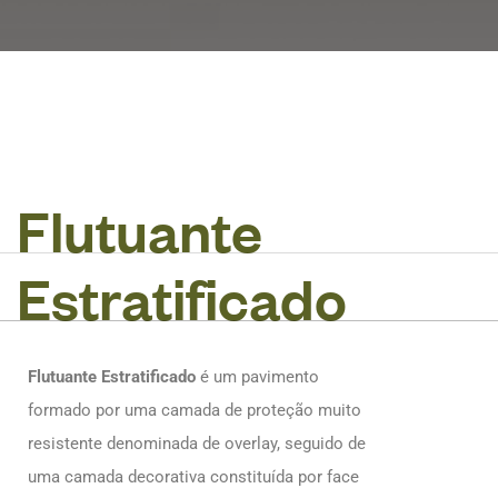
F
l
u
t
u
a
n
t
e
E
s
t
r
a
t
i
f
i
c
a
d
o
Flutuante Estratificado
é um pavimento
formado por uma camada de proteção muito
resistente denominada de overlay, seguido de
uma camada decorativa constituída por face