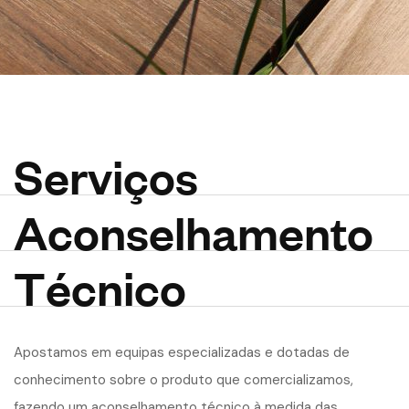
S
e
r
v
i
ç
o
s
A
c
o
n
s
e
l
h
a
m
e
n
t
o
T
é
c
n
i
c
o
Apostamos em equipas especializadas e dotadas de
conhecimento sobre o produto que comercializamos,
fazendo um aconselhamento técnico à medida das