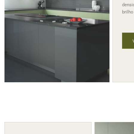
densi
brilh