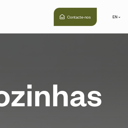
Contacte-nos
EN
o
z
i
n
h
a
s