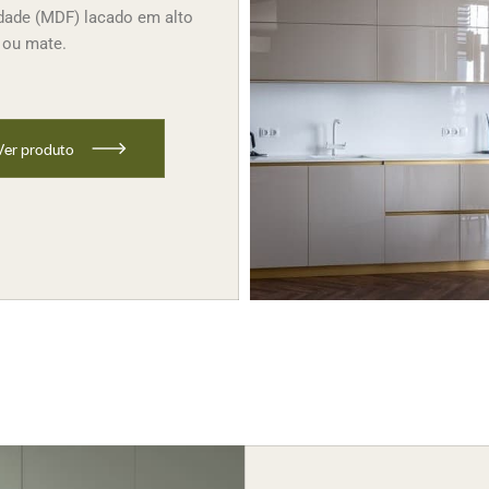
dade (MDF) lacado em alto
o ou mate.
V
e
r
p
r
o
d
u
t
o