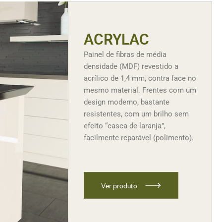
ACRYLAC
Painel de fibras de média
densidade (MDF) revestido a
acrílico de 1,4 mm, contra face no
mesmo material. Frentes com um
design moderno, bastante
resistentes, com um brilho sem
efeito “casca de laranja”,
facilmente reparável (polimento).
V
e
r
p
r
o
d
u
t
o