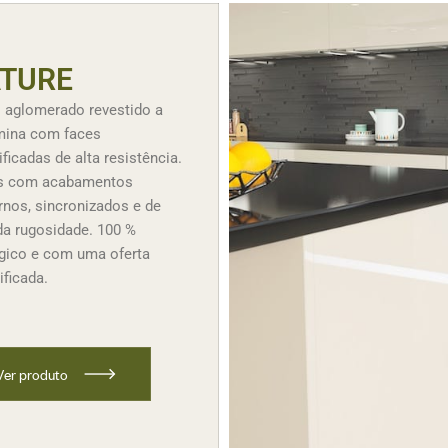
TURE
l aglomerado revestido a
ina com faces
ificadas de alta resistência.
s com acabamentos
nos, sincronizados e de
da rugosidade. 100 %
gico e com uma oferta
ificada.
V
e
r
p
r
o
d
u
t
o