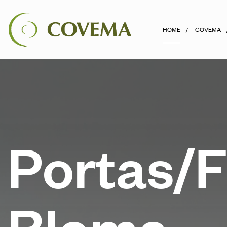
HOME
COVEMA
P
o
r
t
a
s
/
B
l
o
m
a