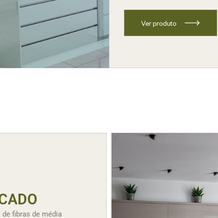
V
e
r
p
r
o
d
u
t
o
CADO
 de fibras de média