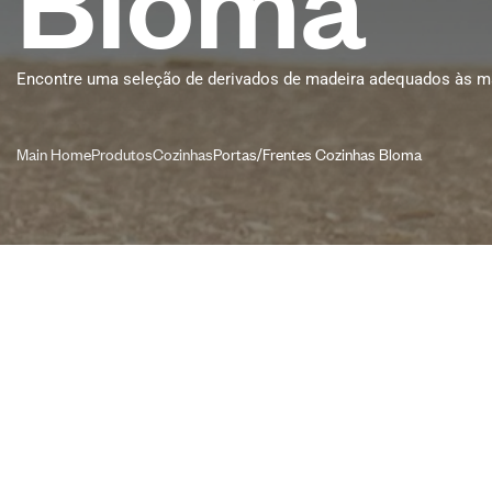
Encontre uma seleção de derivados de madeira adequados às mai
Main Home
Produtos
Cozinhas
Portas/Frentes Cozinhas Bloma