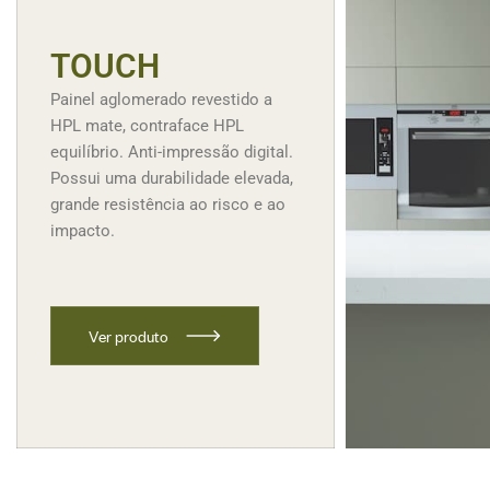
TOUCH
Painel aglomerado revestido a
HPL mate, contraface HPL
equilíbrio. Anti-impressão digital.
Possui uma durabilidade elevada,
grande resistência ao risco e ao
impacto.
V
e
r
p
r
o
d
u
t
o