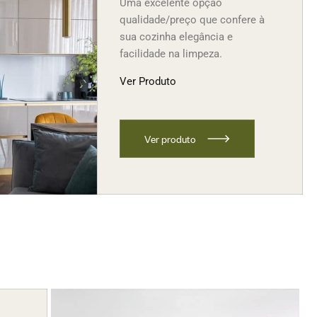
Uma excelente opção
qualidade/preço que confere à
sua cozinha elegância e
facilidade na limpeza.
Ver Produto
V
e
r
p
r
o
d
u
t
o