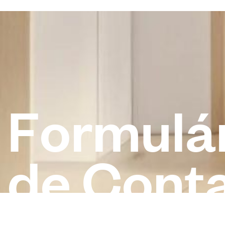
F
o
r
m
u
l
á
d
e
C
o
n
t