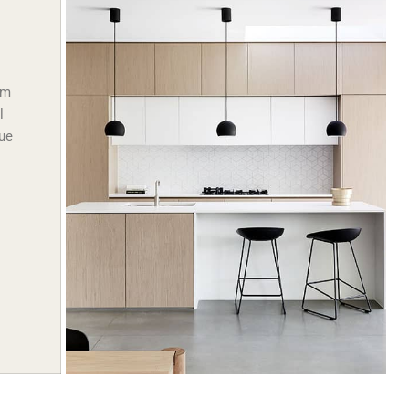
em
l
ue