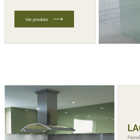
V
e
r
p
r
o
d
u
t
o
LA
Painel