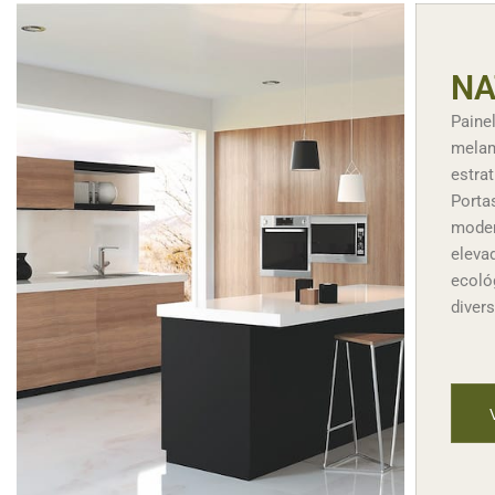
NA
Paine
melam
estrat
Porta
moder
eleva
ecoló
divers