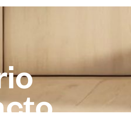
r
i
o
a
c
t
o