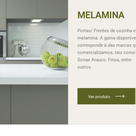
MELAMINA
Portas/ Frentes de cozinha 
melamina. A gama disponíve
corresponde à das marcas q
comercializamos, tais como
Sonae Arauco, Finsa, entre
outros.
V
e
r
p
r
o
d
u
t
o