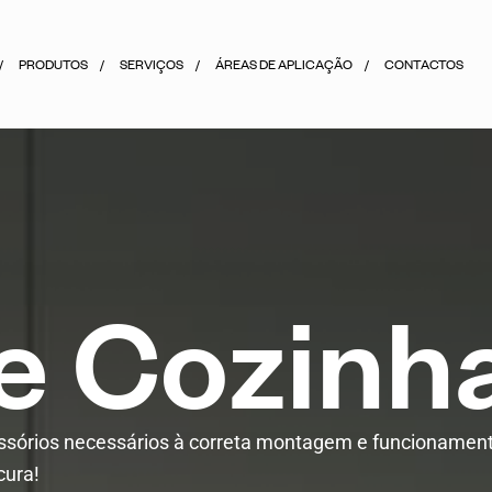
PRODUTOS
SERVIÇOS
ÁREAS DE APLICAÇÃO
CONTACTOS
e
C
o
z
i
n
h
essórios necessários à correta montagem e funcionamen
cura!