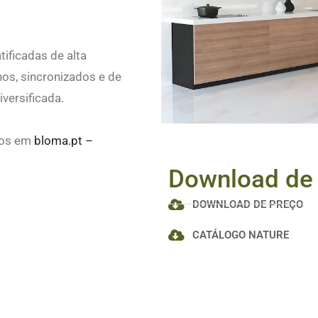
ificadas de alta
os, sincronizados e de
versificada.
tos em
bloma.pt –
Download de
DOWNLOAD DE PREÇO
CATÁLOGO NATURE