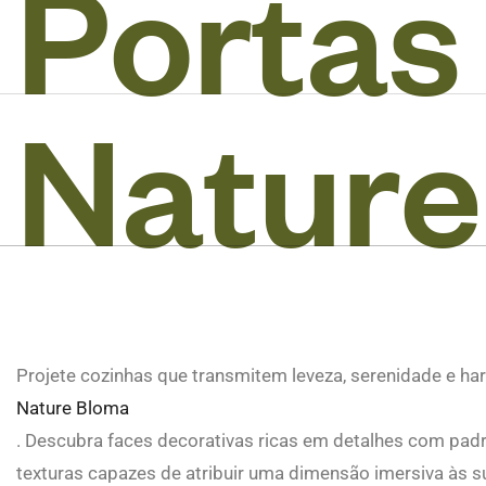
P
o
r
t
a
s
N
a
t
u
r
e
Projete cozinhas que transmitem leveza, serenidade e h
Nature Bloma
. Descubra faces decorativas ricas em detalhes com pad
texturas capazes de atribuir uma dimensão imersiva às s