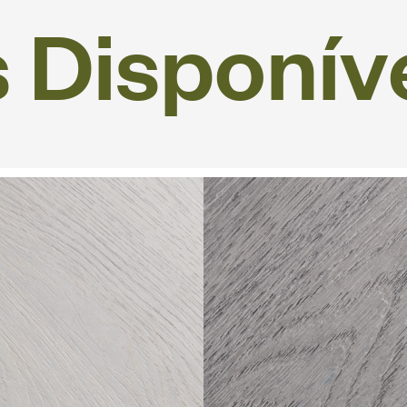
s
D
i
s
p
o
n
í
v