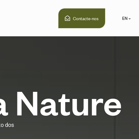
Contacte-nos
EN
a
N
a
t
u
r
e
to dos