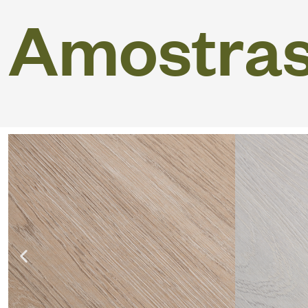
A
m
o
s
t
r
a