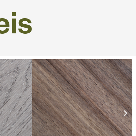
e
i
s