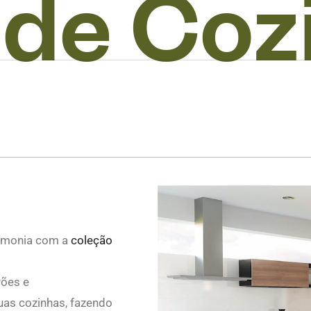
d
e
C
o
z
armonia com a
coleção
rões e
uas cozinhas, fazendo