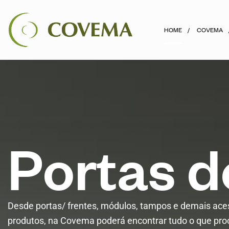
HOME
COVEMA
P
o
r
t
a
s
d
Desde portas/ frentes, módulos, tampos e demais ac
produtos, na Covema poderá encontrar tudo o que pro