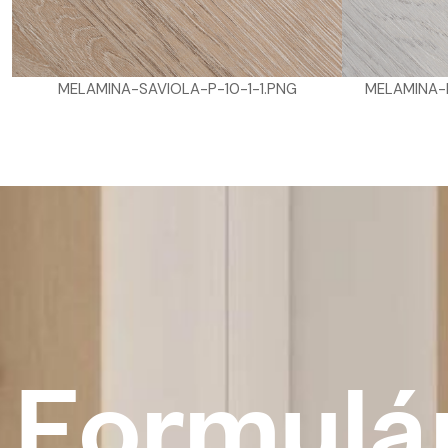
MELAMINA-NATURE-GESSATO-11-1-1.PNG
F
o
r
m
u
l
á