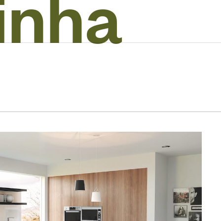
i
n
h
a