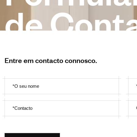
d
e
C
o
n
t
Entre em contacto connosco.