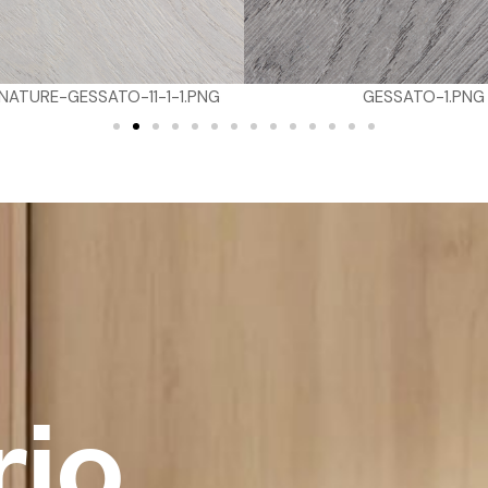
GESSATO-1.PNG
CANYONWALNUT-1.
r
i
o