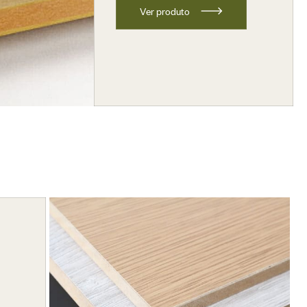
V
e
r
p
r
o
d
u
t
o