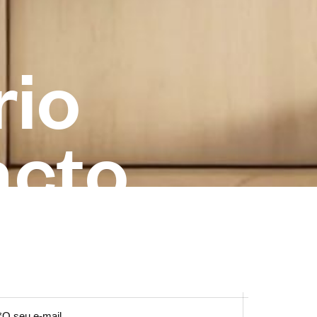
r
i
o
a
c
t
o