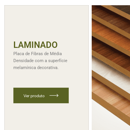
LAMINADO
Placa de Fibras de Média
Densidade com a superfície
melamínica decorativa.
V
e
r
p
r
o
d
u
t
o