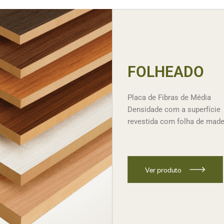
FOLHEADO
Placa de Fibras de Média
Densidade com a superfície
revestida com folha de made
V
e
r
p
r
o
d
u
t
o