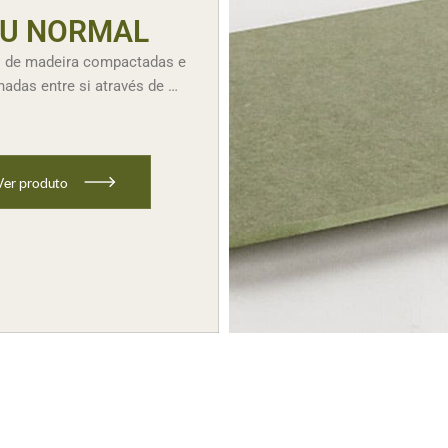
U NORMAL
s de madeira compactadas e
nadas entre si através de …
V
e
r
p
r
o
d
u
t
o