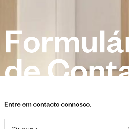
F
o
r
m
u
l
á
d
e
C
o
n
t
Entre em contacto connosco.