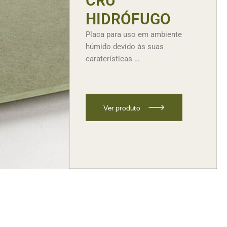
CRU
HIDRÓFUGO
Placa para uso em ambiente
húmido devido às suas
caraterísticas …
V
e
r
p
r
o
d
u
t
o