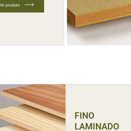
V
e
r
p
r
o
d
u
t
o
FINO
LAMINADO