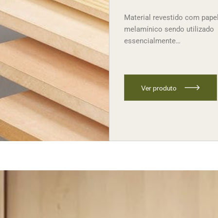
Material revestido com pape
melamínico sendo utilizado
essencialmente…
V
e
r
p
r
o
d
u
t
o