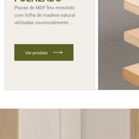
Placas de MDF fino revestido
com folha de madeira natural
utilizadas essencialmente …
V
e
r
p
r
o
d
u
t
o