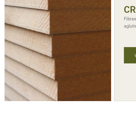
CR
Fibra
agluti