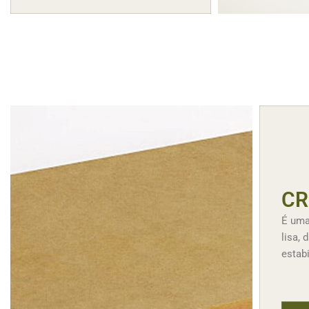
CR
É uma
lisa,
estab