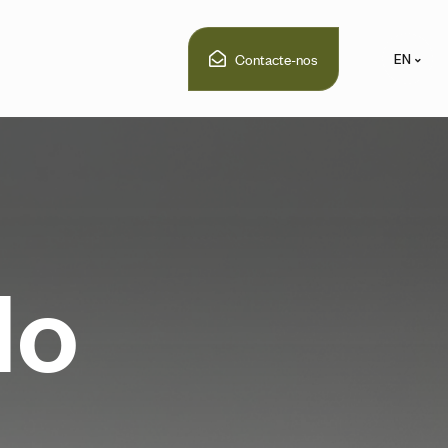
Contacte-nos
EN
d
o