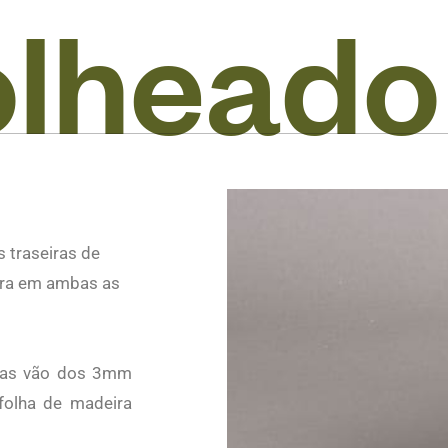
o
l
h
e
a
d
o
s traseiras de
ira em ambas as
uras vão dos 3mm
folha de madeira