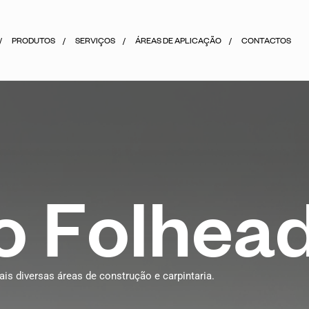
PRODUTOS
SERVIÇOS
ÁREAS DE APLICAÇÃO
CONTACTOS
o
F
o
l
h
e
a
s diversas áreas de construção e carpintaria.