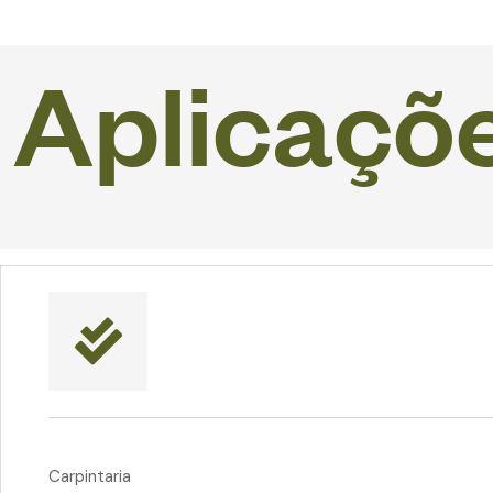
A
p
l
i
c
a
ç
õ
Carpintaria