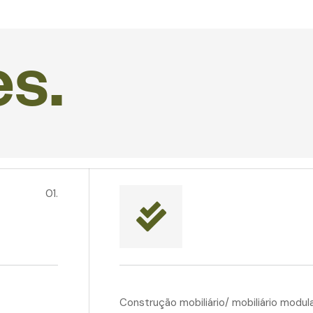
e
s
.
01.
Construção mobiliário/ mobiliário modul