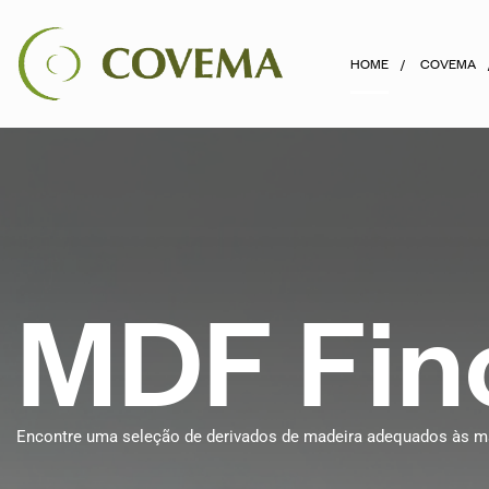
HOME
COVEMA
M
D
F
F
i
n
Encontre uma seleção de derivados de madeira adequados às mai