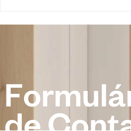
F
o
r
m
u
l
á
d
e
C
o
n
t