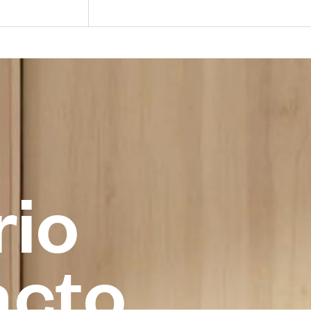
r
i
o
a
c
t
o